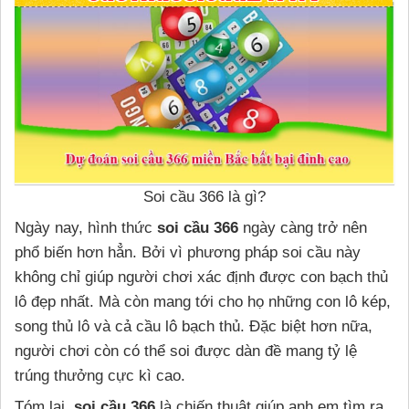
Soi cầu 366 là gì?
Ngày nay, hình thức
soi cầu 366
ngày càng trở nên
phổ biến hơn hẳn. Bởi vì phương pháp soi cầu này
không chỉ giúp người chơi xác định được con bạch thủ
lô đẹp nhất. Mà còn mang tới cho họ những con lô kép,
song thủ lô và cả cầu lô bạch thủ. Đặc biệt hơn nữa,
người chơi còn có thể soi được dàn đề mang tỷ lệ
trúng thưởng cực kì cao.
Tóm lại,
soi cầu 366
là chiến thuật giúp anh em tìm ra