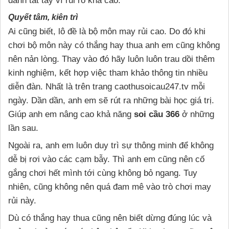
đánh tất tay vì rủi ro khá cao.
Quyết tâm, kiên trì
Ai cũng biết, lô đề là bộ môn may rủi cao. Do đó khi
chơi bộ môn này có thắng hay thua anh em cũng không
nên nản lòng. Thay vào đó hãy luôn luôn trau dồi thêm
kinh nghiệm, kết hợp việc tham khảo thông tin nhiều
diễn đàn. Nhất là trên trang caothusoicau247.tv mỗi
ngày. Dần dần, anh em sẽ rút ra những bài học giá trị.
Giúp anh em nâng cao khả năng
soi cầu 366
ở những
lần sau.
Ngoài ra, anh em luôn duy trì sự thông minh để không
dễ bị rơi vào các cạm bẫy. Thì anh em cũng nên cố
gắng chơi hết mình tới cùng không bỏ ngang. Tuy
nhiên, cũng không nên quá đam mê vào trò chơi may
rủi này.
Dù có thắng hay thua cũng nên biết dừng đúng lúc và