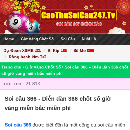
Home
Giờ Vàng Chốt Số
Soi Cầu
Nuôi Lô
Dự Đoán XSMB
Bí Kíp
Số Mơ
Rồng bạch kim
Trang chủ
›
Giờ Vàng Chốt Số
›
Soi cầu 366 – Diễn đàn 366 chốt
số giờ vàng miền bắc miễn phí
Lượt xem:
21.81K
Soi cầu 366 - Diễn đàn 366 chốt số giờ
vàng miền bắc miễn phí
Soi cầu 366
được biết đến là một công cụ soi cầu miền