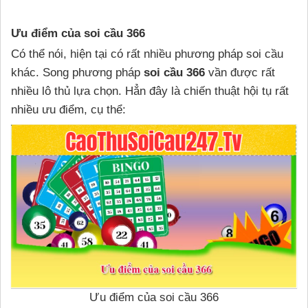
Ưu điểm của soi cầu 366
Có thể nói, hiện tại có rất nhiều phương pháp soi cầu
khác. Song phương pháp
soi cầu 366
vần được rất
nhiều lô thủ lựa chọn. Hẳn đây là chiến thuật hội tụ rất
nhiều ưu điểm, cụ thể:
Ưu điểm của soi cầu 366