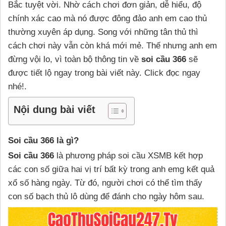
Bắc tuyệt vời. Nhờ cách chơi đơn giản, dễ hiểu, độ
chính xác cao mà nó được đông đảo anh em cao thủ
thường xuyên áp dụng. Song với những tân thủ thì
cách chơi này vẫn còn khá mới mẻ. Thế nhưng anh em
đừng vội lo, vì toàn bộ thông tin về
soi cầu 366
sẽ
được tiết lộ ngay trong bài viết này. Click đọc ngay
nhé!.
Nội dung bài viết
Soi cầu 366 là gì?
Soi cầu 366
là phương pháp soi cầu XSMB kết hợp
các con số giữa hai vị trí bất kỳ trong anh emg kết quả
xổ số hàng ngày. Từ đó, người chơi có thể tìm thấy
con số bạch thủ lô dùng để đánh cho ngày hôm sau.