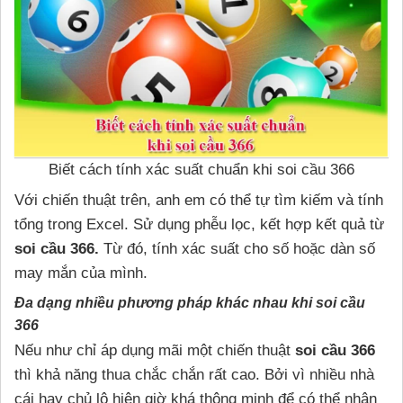
Biết cách tính xác suất chuẩn khi soi cầu 366
Với chiến thuật trên, anh em có thể tự tìm kiếm và tính
tổng trong Excel. Sử dụng phễu lọc, kết hợp kết quả từ
soi cầu 366.
Từ đó, tính xác suất cho số hoặc dàn số
may mắn của mình.
Đa dạng nhiều phương pháp khác nhau khi soi cầu
366
Nếu như chỉ áp dụng mãi một chiến thuật
soi cầu 366
thì khả năng thua chắc chắn rất cao. Bởi vì nhiều nhà
cái hay chủ lô hiện giờ khá thông minh để có thể nhận