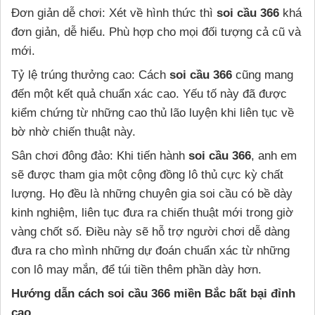
Đơn giản dễ chơi: Xét về hình thức thì
soi cầu 366
khá
đơn giản, dễ hiểu. Phù hợp cho mọi đối tượng cả cũ và
mới.
Tỷ lệ trúng thưởng cao: Cách
soi cầu 366
cũng mang
đến một kết quả chuẩn xác cao. Yếu tố này đã được
kiểm chứng từ những cao thủ lão luyện khi liên tục về
bờ nhờ chiến thuật này.
Sân chơi đông đảo: Khi tiến hành
soi cầu 366
, anh em
sẽ được tham gia một cộng đồng lô thủ cực kỳ chất
lượng. Họ đều là những chuyên gia soi cầu có bề dày
kinh nghiệm, liên tục đưa ra chiến thuật mới trong giờ
vàng chốt số. Điều này sẽ hỗ trợ người chơi dễ dàng
đưa ra cho mình những dự đoán chuẩn xác từ những
con lô may mắn, để túi tiền thêm phần dày hơn.
Hướng dẫn cách soi cầu 366 miền Bắc bất bại đỉnh
cao