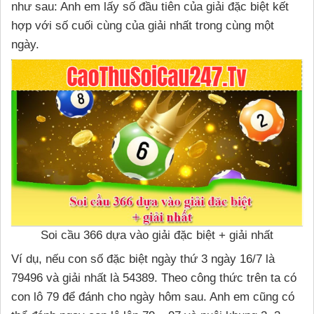
như sau: Anh em lấy số đầu tiên của giải đặc biệt kết
hợp với số cuối cùng của giải nhất trong cùng một
ngày.
Soi cầu 366 dựa vào giải đặc biệt + giải nhất
Ví dụ, nếu con số đặc biệt ngày thứ 3 ngày 16/7 là
79496 và giải nhất là 54389. Theo công thức trên ta có
con lô 79 để đánh cho ngày hôm sau. Anh em cũng có