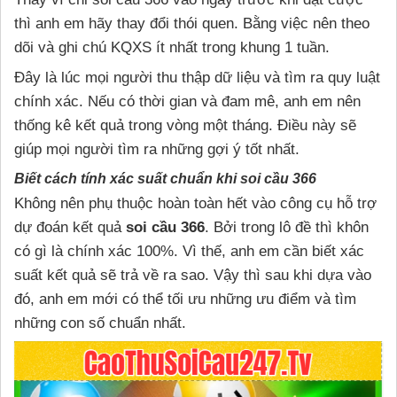
thì anh em hãy thay đổi thói quen. Bằng việc nên theo
dõi và ghi chú KQXS ít nhất trong khung 1 tuần.
Đây là lúc mọi người thu thập dữ liệu và tìm ra quy luật
chính xác. Nếu có thời gian và đam mê, anh em nên
thống kê kết quả trong vòng một tháng. Điều này sẽ
giúp mọi người tìm ra những gợi ý tốt nhất.
Biết cách tính xác suất chuẩn khi soi cầu 366
Không nên phụ thuộc hoàn toàn hết vào công cụ hỗ trợ
dự đoán kết quả
soi cầu 366
. Bởi trong lô đề thì khôn
có gì là chính xác 100%. Vì thế, anh em cần biết xác
suất kết quả sẽ trả về ra sao. Vậy thì sau khi dựa vào
đó, anh em mới có thể tối ưu những ưu điểm và tìm
những con số chuẩn nhất.