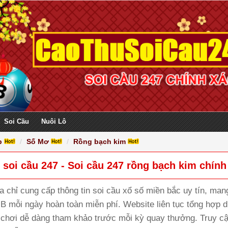
Soi Cầu
Nuôi Lô
p
Số Mơ
Rồng bạch kim
 soi cầu 247 - Soi cầu 247 rồng bạch kim chính
ịa chỉ cung cấp thông tin soi cầu xổ số miền bắc uy tín, man
 mỗi ngày hoàn toàn miễn phí. Website liên tục tổng hợp dữ
chơi dễ dàng tham khảo trước mỗi kỳ quay thưởng. Truy c