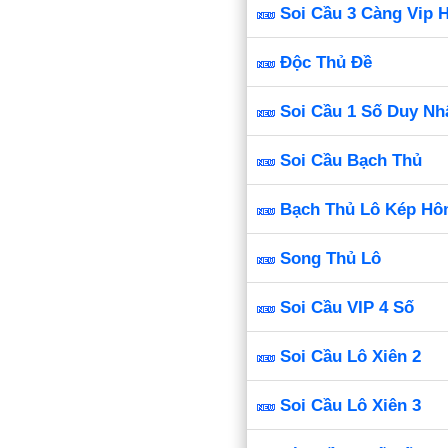
Soi Cầu 3 Càng Vip
Độc Thủ Đề
Soi Cầu 1 Số Duy Nh
Soi Cầu Bạch Thủ
Bạch Thủ Lô Kép Hô
Song Thủ Lô
Soi Cầu VIP 4 Số
Soi Cầu Lô Xiên 2
Soi Cầu Lô Xiên 3