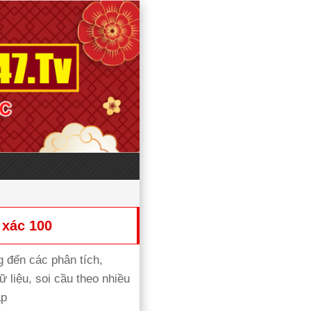
 xác 100
g đến các phân tích,
 liệu, soi cầu theo nhiều
ập