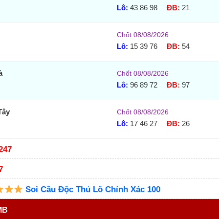
Lô:
43 86 98
ĐB:
21
Chốt 08/08/2026
Lô:
15 39 76
ĐB:
54
à
Chốt 08/08/2026
Lô:
96 89 72
ĐB:
97
Tây
Chốt 08/08/2026
Lô:
17 46 27
ĐB:
26
247
7
Soi Cầu Độc Thủ Lô Chính Xác 100
MB