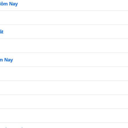
 Hôm Nay
ất
m Nay