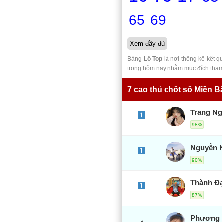
65
69
Xem đầy đủ
Bảng
Lô Top
là nơi thống kê kết 
trong hôm nay nhằm mục đích tha
7 cao thủ chốt số Miền 
Trang N
98%
Nguyễn 
90%
Thành Đ
87%
Phương 