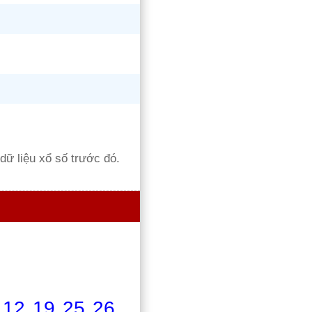
dữ liệu xổ số trước đó.
12
19
25
26