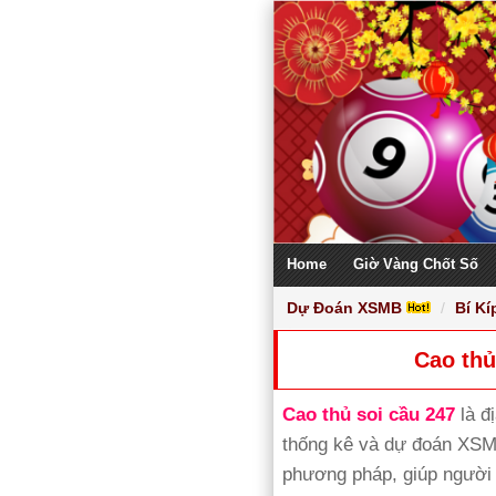
Home
Giờ Vàng Chốt Số
Dự Đoán XSMB
Bí Kí
Cao thủ
Cao thủ soi cầu 247
là đ
thống kê và dự đoán XSMB
phương pháp, giúp người 