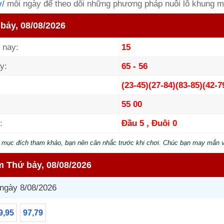
v/
mỗi ngày để theo dõi những phương pháp nuôi lô khung m
 bảy, 08/08/2026
 nay:
15
y:
65 - 56
(23-45)(27-84)(83-85)(42-7
55 00
:
Đầu 5 , Đuôi 0
 mục đích tham khảo, bạn nên cân nhắc trước khi chơi. Chúc bạn may mắn v
im
Thứ bảy, 08/08/2026
 ngày 8/08/2026
9,95
97,79