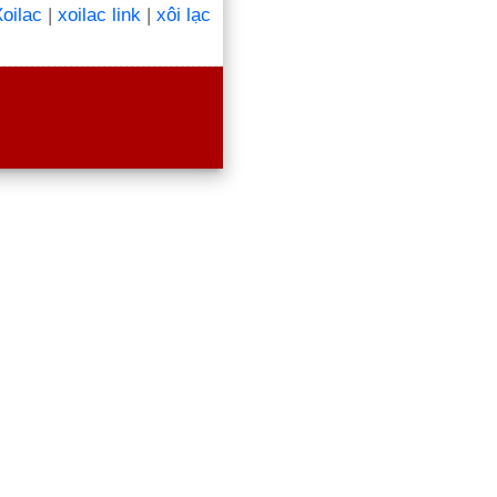
oilac
|
xoilac link
|
xôi lạc