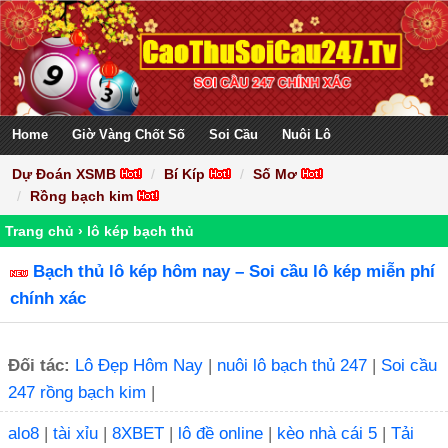
Home
Giờ Vàng Chốt Số
Soi Cầu
Nuôi Lô
Dự Đoán XSMB
Bí Kíp
Số Mơ
Rồng bạch kim
Trang chủ
›
lô kép bạch thủ
Bạch thủ lô kép hôm nay – Soi cầu lô kép miễn phí
chính xác
Đối tác:
Lô Đẹp Hôm Nay
|
nuôi lô bạch thủ 247
|
Soi cầu
247 rồng bạch kim
|
alo8
|
tài xỉu
|
8XBET
|
lô đề online
|
kèo nhà cái 5
|
Tải