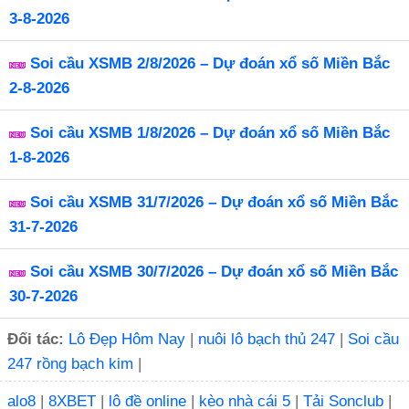
3-8-2026
Soi cầu XSMB 2/8/2026 – Dự đoán xổ số Miền Bắc
2-8-2026
Soi cầu XSMB 1/8/2026 – Dự đoán xổ số Miền Bắc
1-8-2026
Soi cầu XSMB 31/7/2026 – Dự đoán xổ số Miền Bắc
31-7-2026
Soi cầu XSMB 30/7/2026 – Dự đoán xổ số Miền Bắc
30-7-2026
Đối tác:
Lô Đẹp Hôm Nay
|
nuôi lô bạch thủ 247
|
Soi cầu
247 rồng bạch kim
|
alo8
|
8XBET
|
lô đề online
|
kèo nhà cái 5
|
Tải Sonclub
|