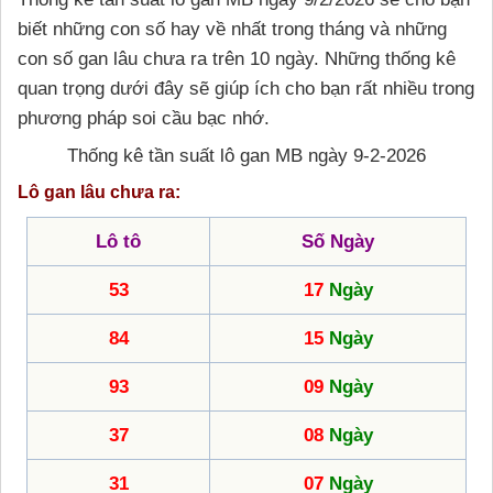
biết những con số hay về nhất trong tháng và những
con số gan lâu chưa ra trên 10 ngày. Những thống kê
quan trọng dưới đây sẽ giúp ích cho bạn rất nhiều trong
phương pháp soi cầu bạc nhớ.
Thống kê tần suất lô gan MB ngày 9-2-2026
Lô gan lâu chưa ra:
Lô tô
Số Ngày
53
17
Ngày
84
15
Ngày
93
09
Ngày
37
08
Ngày
31
07
Ngày