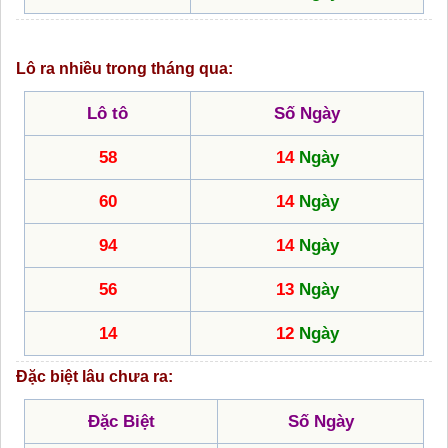
Lô ra nhiều trong tháng qua:
Lô tô
Số Ngày
58
14
Ngày
60
14
Ngày
94
14
Ngày
56
13
Ngày
14
12
Ngày
Đặc biệt lâu chưa ra:
Đặc Biệt
Số Ngày