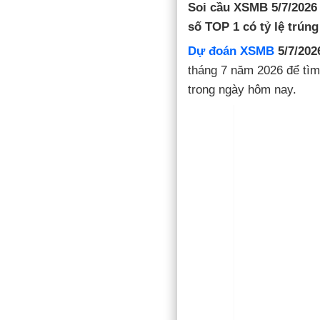
Soi cầu XSMB 5/7/2026 
số TOP 1 có tỷ lệ trúng
Dự đoán XSMB
5
/7/202
tháng 7 năm 2026 để tìm
trong ngày hôm nay.