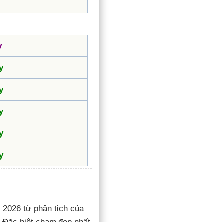
y
y
y
y
y
y
 2026 từ phân tích của
, Đặc biệt chạm đẹp nhất