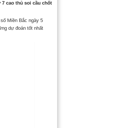
7 cao thủ soi cầu chốt
 số Miền Bắc ngày 5
ững dự đoán tốt nhất