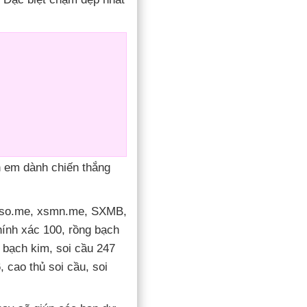
 em dành chiến thắng
xoso.me, xsmn.me, SXMB,
ính xác 100, rồng bạch
g bạch kim, soi cầu 247
, cao thủ soi cầu, soi