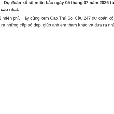
– Dự đoán xổ số miền bắc ngày 05 tháng 07 năm 2026 từ 
 cao nhất.
6
miễn phí. Hãy cùng xem Cao Thủ Soi Cầu 247 dự đoán xổ
 ra những cặp số đẹp, giúp anh em tham khảo và đưa ra nh