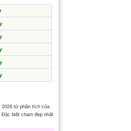
y
y
y
y
y
y
 2026 từ phân tích của
, Đặc biệt chạm đẹp nhất