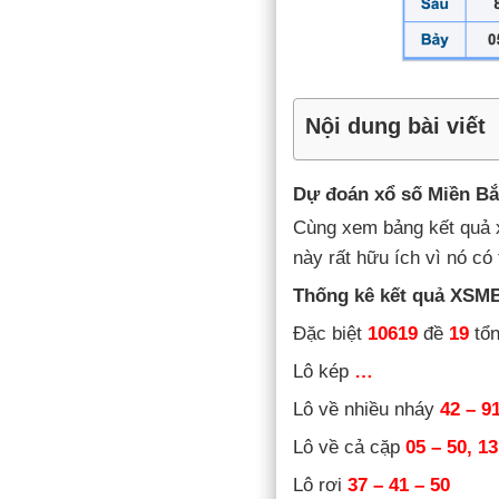
Nội dung bài viết
Dự đoán xổ số Miền Bắ
Cùng xem bảng kết quả 
này rất hữu ích vì nó có
Thống kê kết quả XSMB 
Đặc biệt
10619
đề
19
tổ
Lô kép
…
Lô về nhiều nháy
42 – 9
Lô về cả cặp
05 – 50, 13
Lô rơi
37 – 41 – 50