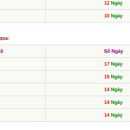
12
Ngày
10
Ngày
 qua:
tô
Số Ngày
17
Ngày
15
Ngày
14
Ngày
14
Ngày
14
Ngày