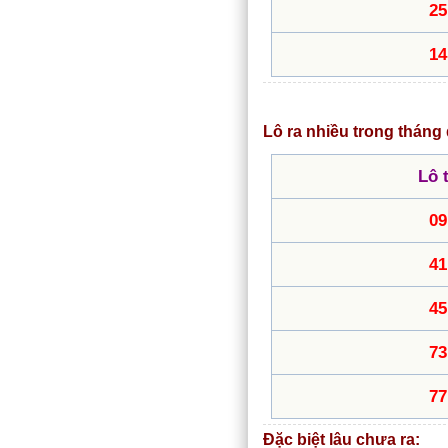
25
14
Lô ra nhiều trong tháng
Lô 
09
41
45
73
77
Đặc biệt lâu chưa ra: