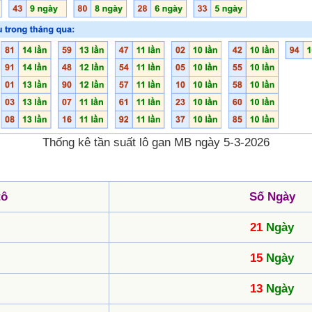
Thống kê tần suất lô gan MB ngày 5-3-2026
tô
Số Ngày
21
Ngày
15
Ngày
13
Ngày