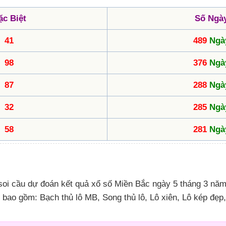
ặc Biệt
Số Ngà
41
489
Ngà
98
376
Ngà
87
288
Ngà
32
285
Ngà
58
281
Ngà
oi cầu dự đoán kết quả xổ số Miền Bắc ngày 5 tháng 3 năm
bao gồm: Bạch thủ lô MB, Song thủ lô, Lô xiên, Lô kép đẹp