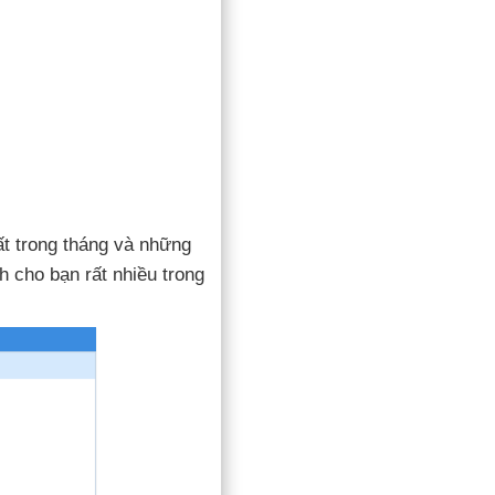
ất trong tháng và những
h cho bạn rất nhiều trong