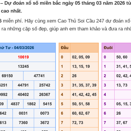
– Dự đoán xổ số miền bắc ngày 05 tháng 03 năm 2026 từ 
 cao nhất.
6
miễn phí. Hãy cùng xem Cao Thủ Soi Cầu 247 dự đoán xổ
 ra những cặp số đẹp, giúp anh em tham khảo và đưa ra nh