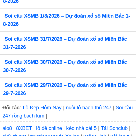
8-2026
Soi cầu XSMB 1/8/2026 – Dự đoán xổ số Miền Bắc 1-
8-2026
Soi cầu XSMB 31/7/2026 – Dự đoán xổ số Miền Bắc
31-7-2026
Soi cầu XSMB 30/7/2026 – Dự đoán xổ số Miền Bắc
30-7-2026
Soi cầu XSMB 29/7/2026 – Dự đoán xổ số Miền Bắc
29-7-2026
Đối tác:
Lô Đẹp Hôm Nay
|
nuôi lô bạch thủ 247
|
Soi cầu
247 rồng bạch kim
|
alo8
|
8XBET
|
lô đề online
|
kèo nhà cái 5
|
Tải Sonclub
|