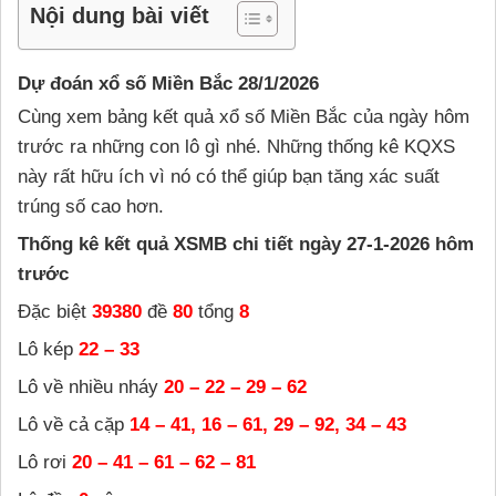
Nội dung bài viết
Dự đoán xổ số Miền Bắc 28/1/2026
Cùng xem bảng kết quả xổ số Miền Bắc của ngày hôm
trước ra những con lô gì nhé. Những thống kê KQXS
này rất hữu ích vì nó có thể giúp bạn tăng xác suất
trúng số cao hơn.
Thống kê kết quả XSMB chi tiết ngày 27-1-2026 hôm
trước
Đặc biệt
39380
đề
80
tổng
8
Lô kép
22 – 33
Lô về nhiều nháy
20 – 22 – 29 – 62
Lô về cả cặp
14 – 41, 16 – 61, 29 – 92, 34 – 43
Lô rơi
20 – 41 – 61 – 62 – 81