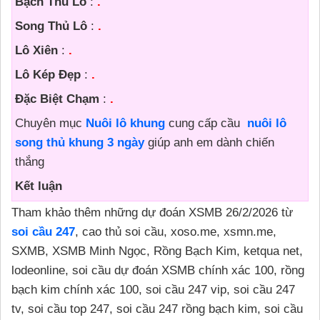
Bạch Thủ Lô
:
.
Song Thủ Lô
:
.
Lô Xiên
:
.
Lô Kép Đẹp
:
.
Đặc Biệt Chạm
:
.
Chuyên mục
Nuôi lô khung
cung cấp cầu
nuôi lô
song thủ khung 3 ngày
giúp anh em dành chiến
thắng
Kết luận
Tham khảo thêm những dự đoán XSMB 26/2/2026 từ
soi cầu 247
, cao thủ soi cầu, xoso.me, xsmn.me,
SXMB, XSMB Minh Ngọc, Rồng Bạch Kim, ketqua net,
lodeonline, soi cầu dự đoán XSMB chính xác 100, rồng
bạch kim chính xác 100, soi cầu 247 vip, soi cầu 247
tv, soi cầu top 247, soi cầu 247 rồng bạch kim, soi cầu