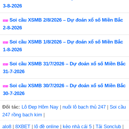
3-8-2026
Soi cầu XSMB 2/8/2026 – Dự đoán xổ số Miền Bắc
2-8-2026
Soi cầu XSMB 1/8/2026 – Dự đoán xổ số Miền Bắc
1-8-2026
Soi cầu XSMB 31/7/2026 – Dự đoán xổ số Miền Bắc
31-7-2026
Soi cầu XSMB 30/7/2026 – Dự đoán xổ số Miền Bắc
30-7-2026
Đối tác:
Lô Đẹp Hôm Nay
|
nuôi lô bạch thủ 247
|
Soi cầu
247 rồng bạch kim
|
alo8
|
8XBET
|
lô đề online
|
kèo nhà cái 5
|
Tải Sonclub
|