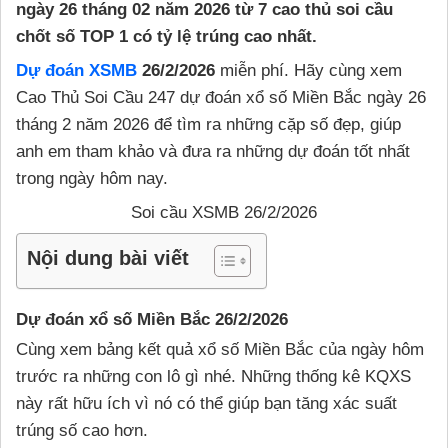
ngày 26 tháng 02 năm 2026 từ 7 cao thủ soi cầu
chốt số TOP 1 có tỷ lệ trúng cao nhất.
Dự đoán XSMB
26
/2/2026
miễn phí. Hãy cùng xem
Cao Thủ Soi Cầu 247 dự đoán xổ số Miền Bắc ngày 26
tháng 2 năm 2026 để tìm ra những cặp số đẹp, giúp
anh em tham khảo và đưa ra những dự đoán tốt nhất
trong ngày hôm nay.
Soi cầu XSMB 26/2/2026
Nội dung bài viết
Dự đoán xổ số Miền Bắc 26/2/2026
Cùng xem bảng kết quả xổ số Miền Bắc của ngày hôm
trước ra những con lô gì nhé. Những thống kê KQXS
này rất hữu ích vì nó có thể giúp bạn tăng xác suất
trúng số cao hơn.