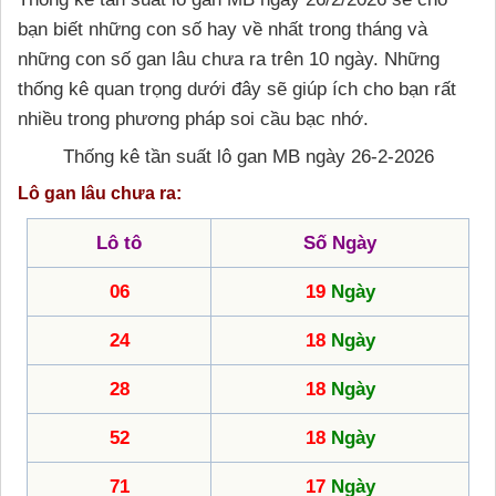
bạn biết những con số hay về nhất trong tháng và
những con số gan lâu chưa ra trên 10 ngày. Những
thống kê quan trọng dưới đây sẽ giúp ích cho bạn rất
nhiều trong phương pháp soi cầu bạc nhớ.
Thống kê tần suất lô gan MB ngày 26-2-2026
Lô gan lâu chưa ra:
Lô tô
Số Ngày
06
19
Ngày
24
18
Ngày
28
18
Ngày
52
18
Ngày
71
17
Ngày