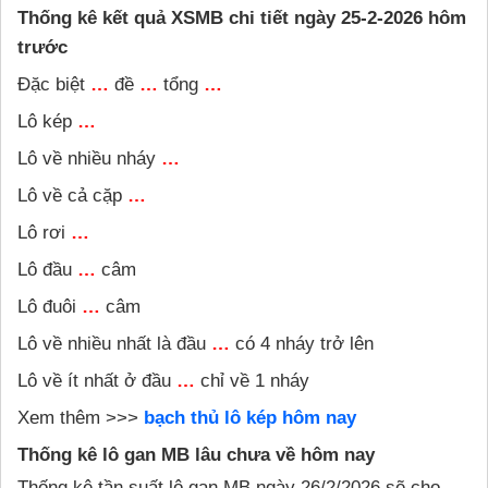
Thống kê kết quả XSMB chi tiết ngày 25-2-2026 hôm
trước
Đặc biệt
…
đề
…
tổng
…
Lô kép
…
Lô về nhiều nháy
…
Lô về cả cặp
…
Lô rơi
…
Lô đầu
…
câm
Lô đuôi
…
câm
Lô về nhiều nhất là đầu
…
có 4 nháy trở lên
Lô về ít nhất ở đầu
…
chỉ về 1 nháy
Xem thêm >>>
bạch thủ lô kép hôm nay
Thống kê lô gan MB lâu chưa về hôm nay
Thống kê tần suất lô gan MB ngày 26/2/2026 sẽ cho