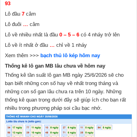
93
Lô đầu
7
câm
Lô đuôi
…
câm
Lô về nhiều nhất là đầu
0 – 5 – 6
có 4 nháy trở lên
Lô về ít nhất ở đầu
…
chỉ về 1 nháy
Xem thêm >>>
bạch thủ lô kép hôm nay
Thống kê lô gan MB lâu chưa về hôm nay
Thống kê tần suất lô gan MB ngày 25/6/2026 sẽ cho
bạn biết những con số hay về nhất trong tháng và
những con số gan lâu chưa ra trên 10 ngày. Những
thống kê quan trọng dưới đây sẽ giúp ích cho bạn rất
nhiều trong phương pháp soi cầu bạc nhớ.