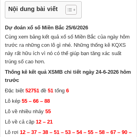
Nội dung bài viết
Dự đoán xổ số Miền Bắc 25/6/2026
Cùng xem bảng kết quả xổ số Miền Bắc của ngày hôm
trước ra những con lô gì nhé. Những thống kê KQXS
này rất hữu ích vì nó có thể giúp bạn tăng xác suất
trúng số cao hơn.
Thống kê kết quả XSMB chi tiết ngày 24-6-2026 hôm
trước
Đặc biệt
52751
đề
51
tổng
6
Lô kép
55 – 66 – 88
Lô về nhiều nháy
55
Lô về cả cặp
12 – 21
Lô rơi
12 – 37 – 38 – 51 – 53 – 54 – 55 – 58 – 67 – 90 –