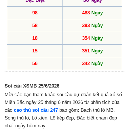
Đặc Biệt
Số Ngày
98
488
Ngày
58
393
Ngày
18
354
Ngày
15
351
Ngày
56
342
Ngày
Soi cầu XSMB 25/6/2026
Mời các bạn tham khảo soi cầu dự đoán kết quả xổ số
Miền Bắc ngày 25 tháng 6 năm 2026 từ phân tích của
các
cao thủ soi cầu 247
bao gồm: Bạch thủ lô MB,
Song thủ lô, Lô xiên, Lô kép đẹp, Đặc biệt chạm đẹp
nhất ngày hôm nay.