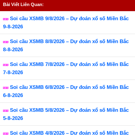
Bài Viết Liên Quan:
Soi cầu XSMB 9/8/2026 – Dự đoán xổ số Miền Bắc
9-8-2026
Soi cầu XSMB 8/8/2026 – Dự đoán xổ số Miền Bắc
8-8-2026
Soi cầu XSMB 7/8/2026 – Dự đoán xổ số Miền Bắc
7-8-2026
Soi cầu XSMB 6/8/2026 – Dự đoán xổ số Miền Bắc
6-8-2026
Soi cầu XSMB 5/8/2026 – Dự đoán xổ số Miền Bắc
5-8-2026
Soi cầu XSMB 4/8/2026 – Dự đoán xổ số Miền Bắc