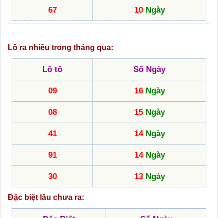
67
10
Ngày
Lô ra nhiều trong tháng qua:
Lô tô
Số Ngày
09
16
Ngày
08
15
Ngày
41
14
Ngày
91
14
Ngày
30
13
Ngày
Đặc biệt lâu chưa ra: