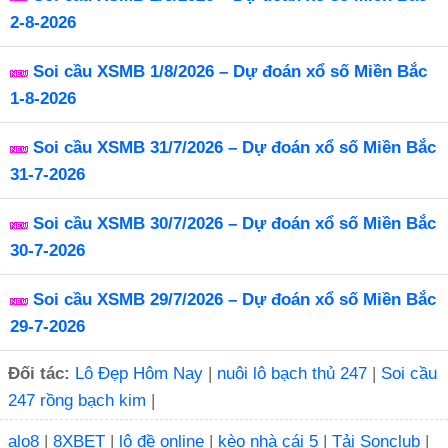
2-8-2026
Soi cầu XSMB 1/8/2026 – Dự đoán xổ số Miền Bắc
1-8-2026
Soi cầu XSMB 31/7/2026 – Dự đoán xổ số Miền Bắc
31-7-2026
Soi cầu XSMB 30/7/2026 – Dự đoán xổ số Miền Bắc
30-7-2026
Soi cầu XSMB 29/7/2026 – Dự đoán xổ số Miền Bắc
29-7-2026
Đối tác:
Lô Đẹp Hôm Nay
|
nuôi lô bạch thủ 247
|
Soi cầu
247 rồng bạch kim
|
alo8
|
8XBET
|
lô đề online
|
kèo nhà cái 5
|
Tải Sonclub
|