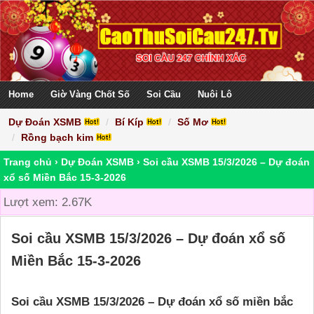
Home
Giờ Vàng Chốt Số
Soi Cầu
Nuôi Lô
Dự Đoán XSMB
Bí Kíp
Số Mơ
Rồng bạch kim
Trang chủ
›
Dự Đoán XSMB
›
Soi cầu XSMB 15/3/2026 – Dự đoán
xổ số Miền Bắc 15-3-2026
Lượt xem:
2.67K
Soi cầu XSMB 15/3/2026 – Dự đoán xổ số
Miền Bắc 15-3-2026
Soi cầu XSMB 15/3/2026 – Dự đoán xổ số miền bắc