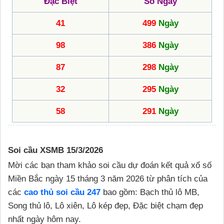
Đặc Biệt
Số Ngày
41
499
Ngày
98
386
Ngày
87
298
Ngày
32
295
Ngày
58
291
Ngày
Soi cầu XSMB 15/3/2026
Mời các bạn tham khảo soi cầu dự đoán kết quả xổ số
Miền Bắc ngày 15 tháng 3 năm 2026 từ phân tích của
các
cao thủ soi cầu 247
bao gồm: Bạch thủ lô MB,
Song thủ lô, Lô xiên, Lô kép đẹp, Đặc biệt chạm đẹp
nhất ngày hôm nay.