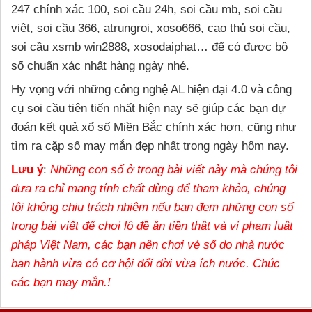
247 chính xác 100, soi cầu 24h, soi cầu mb, soi cầu
việt, soi cầu 366, atrungroi, xoso666, cao thủ soi cầu,
soi cầu xsmb win2888, xosodaiphat… để có được bộ
số chuẩn xác nhất hàng ngày nhé.
Hy vọng với những công nghệ AL hiện đại 4.0 và công
cụ soi cầu tiên tiến nhất hiện nay sẽ giúp các bạn dự
đoán kết quả xổ số Miền Bắc chính xác hơn, cũng như
tìm ra cặp số may mắn đẹp nhất trong ngày hôm nay.
Lưu ý
:
Những con số ở trong bài viết này mà chúng tôi
đưa ra chỉ mang tính chất dùng để tham khảo, chúng
tôi không chịu trách nhiệm nếu bạn đem những con số
trong bài viết để chơi lô đề ăn tiền thật và vi phạm luật
pháp Việt Nam, các bạn nên chơi vé số do nhà nước
ban hành vừa có cơ hội đổi đời vừa ích nước. Chúc
các bạn may mắn.!