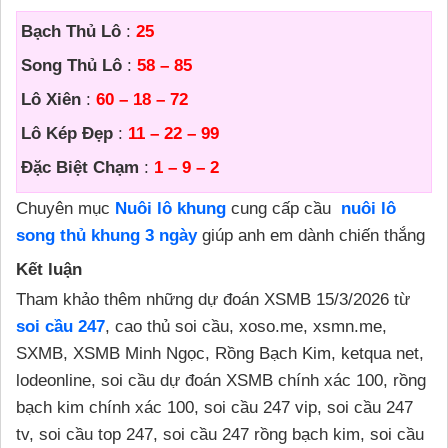
Bạch Thủ Lô
:
25
Song Thủ Lô
:
58 – 85
Lô Xiên
:
60 – 18 – 72
Lô Kép Đẹp
:
11 – 22 – 99
Đặc Biệt Chạm
:
1 – 9 – 2
Chuyên mục
Nuôi lô khung
cung cấp cầu
nuôi lô
song thủ khung 3 ngày
giúp anh em dành chiến thắng
Kết luận
Tham khảo thêm những dự đoán XSMB 15/3/2026 từ
soi cầu 247
, cao thủ soi cầu, xoso.me, xsmn.me,
SXMB, XSMB Minh Ngọc, Rồng Bạch Kim, ketqua net,
lodeonline, soi cầu dự đoán XSMB chính xác 100, rồng
bạch kim chính xác 100, soi cầu 247 vip, soi cầu 247
tv, soi cầu top 247, soi cầu 247 rồng bạch kim, soi cầu