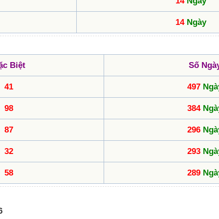
14
Ngày
14
Ngày
ặc Biệt
Số Ngà
41
497
Ngà
98
384
Ngà
87
296
Ngà
32
293
Ngà
58
289
Ngà
6