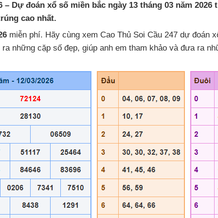
 – Dự đoán xổ số miền bắc ngày 13 tháng 03 năm 2026 t
trúng cao nhất.
26
miễn phí. Hãy cùng xem Cao Thủ Soi Cầu 247 dự đoán x
 ra những cặp số đẹp, giúp anh em tham khảo và đưa ra nh