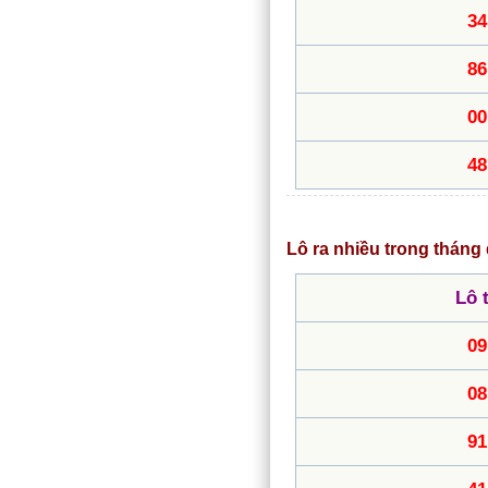
34
86
00
48
Lô ra nhiều trong tháng
Lô 
09
08
91