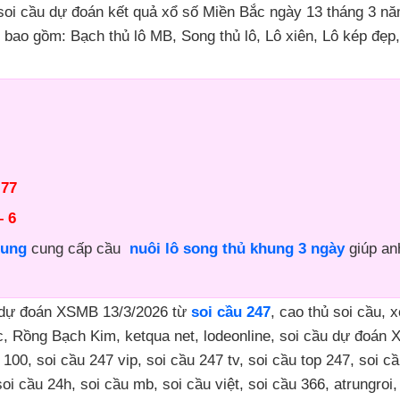
oi cầu dự đoán kết quả xổ số Miền Bắc ngày 13 tháng 3 nă
bao gồm: Bạch thủ lô MB, Song thủ lô, Lô xiên, Lô kép đẹp
 77
– 6
hung
cung cấp cầu
nuôi lô song thủ khung 3 ngày
giúp an
dự đoán XSMB 13/3/2026 từ
soi cầu 247
, cao thủ soi cầu,
Rồng Bạch Kim, ketqua net, lodeonline, soi cầu dự đoán 
100, soi cầu 247 vip, soi cầu 247 tv, soi cầu top 247, soi c
oi cầu 24h, soi cầu mb, soi cầu việt, soi cầu 366, atrungroi