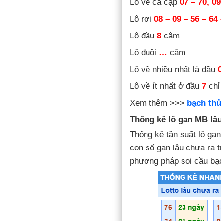
Lô về cả cặp
07 – 70, 09
Lô rơi
08 – 09 – 56 – 64 
Lô đầu
8
câm
Lô đuôi
…
câm
Lô về nhiều nhất là đầu
Lô về ít nhất ở đầu
7
chỉ
Xem thêm >>>
bạch thủ
Thống kê lô gan MB lâ
Thống kê tần suất lô ga
con số gan lâu chưa ra t
phương pháp soi cầu bạ