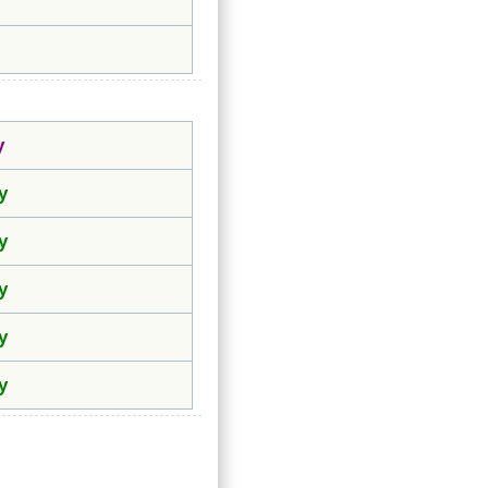
y
y
y
y
y
y