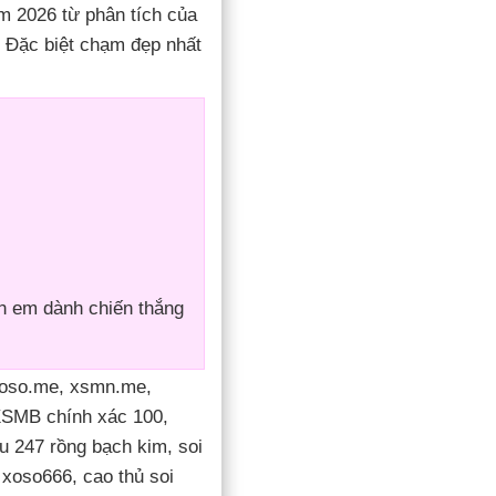
m 2026 từ phân tích của
, Đặc biệt chạm đẹp nhất
h em dành chiến thắng
 xoso.me, xsmn.me,
XSMB chính xác 100,
ầu 247 rồng bạch kim, soi
, xoso666, cao thủ soi