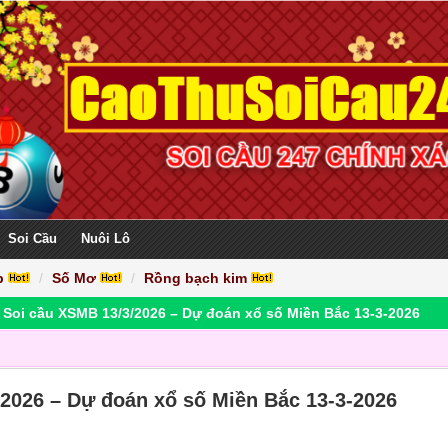
Soi Cầu
Nuôi Lô
p
Số Mơ
Rồng bạch kim
›
Soi cầu XSMB 13/3/2026 – Dự đoán xổ số Miền Bắc 13-3-2026
2026 – Dự đoán xổ số Miền Bắc 13-3-2026