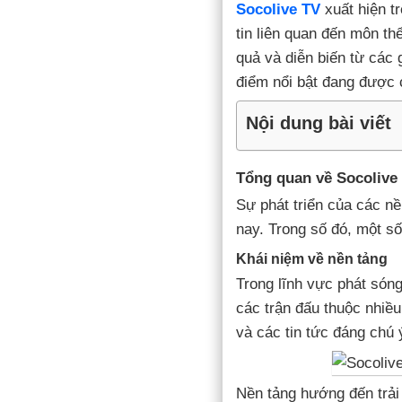
Socolive TV
xuất hiện t
tin liên quan đến môn th
quả và diễn biến từ các 
điểm nổi bật đang được
Nội dung bài viết
Tổng quan về Socolive 
Sự phát triển của các n
nay. Trong số đó, một s
Khái niệm về nền tảng
Trong lĩnh vực phát són
các trận đấu thuộc nhiều 
và các tin tức đáng chú 
Nền tảng hướng đến trải