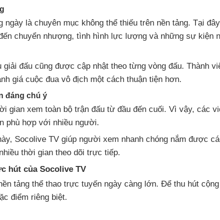
ng
g ngày là chuyên mục không thể thiếu trên nền tảng. Tại đây
 đến chuyển nhượng, tình hình lực lượng và những sự kiện nổ
giải đấu cũng được cập nhật theo từng vòng đấu. Thành viên
nh giá cuộc đua vô địch một cách thuận tiện hơn.
n đáng chú ý
ời gian xem toàn bộ trận đấu từ đầu đến cuối. Vì vậy, các v
ọn phù hợp với nhiều người.
ày, Socolive TV giúp người xem nhanh chóng nắm được các
iều thời gian theo dõi trực tiếp.
c hút của Socolive TV
nền tảng thể thao trực tuyến ngày càng lớn. Để thu hút cộn
c điểm riêng biệt.