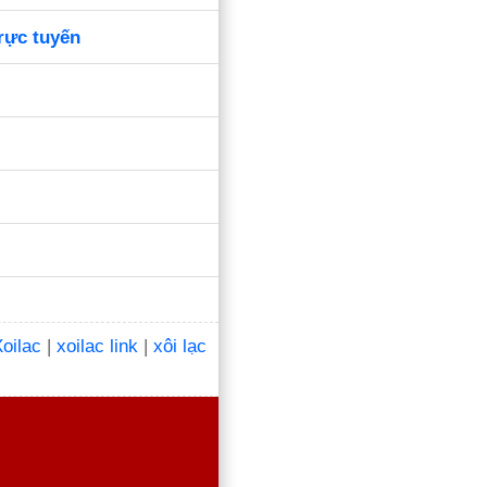
rực tuyến
oilac
|
xoilac link
|
xôi lạc