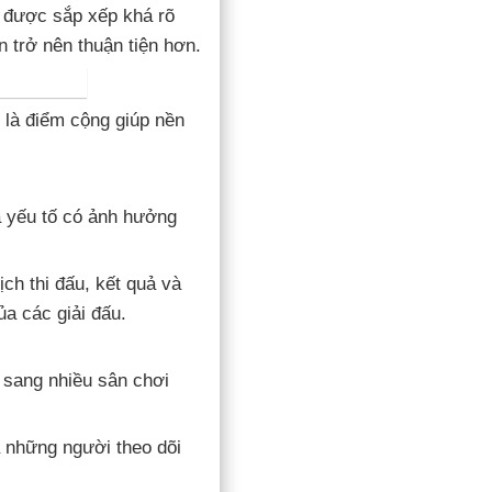
n được sắp xếp khá rõ
n trở nên thuận tiện hơn.
 là điểm cộng giúp nền
là yếu tố có ảnh hưởng
ch thi đấu, kết quả và
a các giải đấu.
 sang nhiều sân chơi
 những người theo dõi