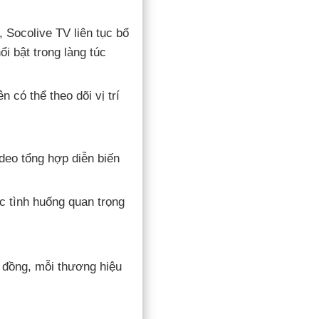
, Socolive TV liên tục bổ
i bật trong làng túc
 có thể theo dõi vị trí
ideo tổng hợp diễn biến
 tình huống quan trọng
g đồng, mỗi thương hiệu