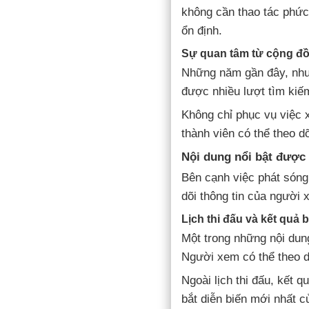
không cần thao tác phức
ổn định.
Sự quan tâm từ cộng đ
Những năm gần đây, nhu 
được nhiều lượt tìm kiếm
Không chỉ phục vụ việc 
thành viên có thể theo d
Nội dung nổi bật được 
Bên cạnh việc phát sóng
dõi thông tin của người
Lịch thi đấu và kết quả 
Một trong những nội dung
Người xem có thể theo dõ
Ngoài lịch thi đấu, kết 
bắt diễn biến mới nhất c