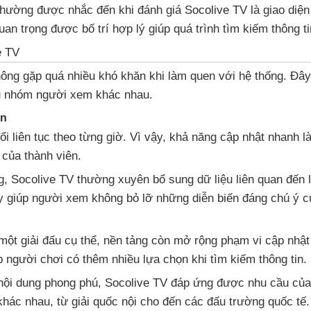
thường được nhắc đến khi đánh giá Socolive TV là giao diệ
n trọng được bố trí hợp lý giúp quá trình tìm kiếm thông ti
ng gặp quá nhiều khó khăn khi làm quen với hệ thống. Đây
ều nhóm người xem khác nhau.
in
đổi liên tục theo từng giờ. Vì vậy, khả năng cập nhật nhanh 
 của thành viên.
g, Socolive TV thường xuyên bổ sung dữ liệu liên quan đến lị
ày giúp người xem không bỏ lỡ những diễn biến đáng chú ý củ
 một giải đấu cụ thể, nền tảng còn mở rộng phạm vi cập nhật
 người chơi có thêm nhiều lựa chọn khi tìm kiếm thông tin.
nội dung phong phú, Socolive TV đáp ứng được nhu cầu của
hác nhau, từ giải quốc nội cho đến các đấu trường quốc tế.