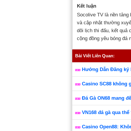
Kết luận
Socolive TV là nền tảng
và cập nhật thường xuyê
dõi lịch thi đấu, kết qu
cộng đồng yêu bóng đá n
Bài Viết Liên Quan:
Hướng Dẫn Đăng ký 
Casino SC88 không gi
Đá Gà ON68 mang đến
VN168 đá gà qua thể 
Casino Open88: Khôn